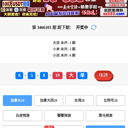
第
3466103
期 距下期：
开奖中
大双
未开:
1
期
小单
未开:
2
期
小双
未开:
6
期
6
5
8
19
大
单
咪牌
+
+
=
-
加拿大28
加拿大西28
台湾28
比特币28
白虎预测
饕餮预测
黑马预测