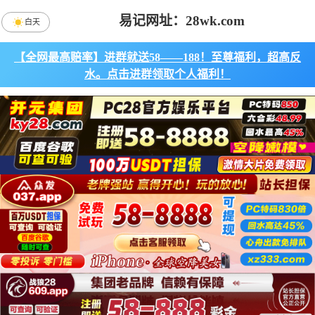
易记网址：28wk.com
白天